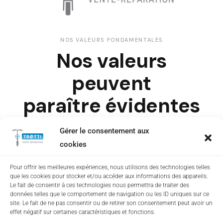
NOS VALEURS FONDAMENTALES
Nos valeurs
peuvent
paraître évidentes
Gérer le consentement aux
Nous nous engageons à offrir un service
cookies
exceptionnel à nos clients, en veillant à ce que
chaque trottinette réparée soit traitée avec le
Pour offrir les meilleures expériences, nous utilisons des technologies telles
plus grand soin et professionnalisme.
que les cookies pour stocker et/ou accéder aux informations des appareils.
Le fait de consentir à ces technologies nous permettra de traiter des
données telles que le comportement de navigation ou les ID uniques sur ce
site. Le fait de ne pas consentir ou de retirer son consentement peut avoir un
Nous rendre visite en magasin
effet négatif sur certaines caractéristiques et fonctions.