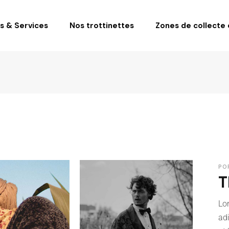
fs & Services
Nos trottinettes
Zones de collecte e
PO
T
Lo
ad