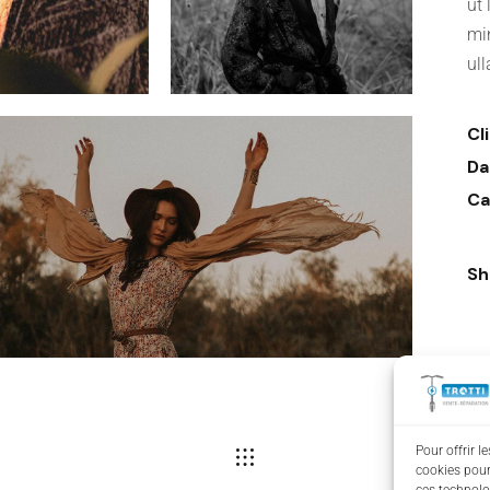
ut
mi
ul
Cl
Da
Ca
Sh
Pour offrir l
cookies pour