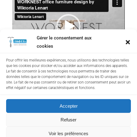
vidéo
Gérer le consentement aux
cookies
00:00
00:00
Pour offrir les meilleures expériences, nous utilisons des technologies telles
que les cookies pour stocker et/ou accéder aux informations des appareils.
20 JANVIER 2021
Discover interior inspiration, tips and
Le fait de consentir à ces technologies nous permettra de traiter des
données telles que le comportement de navigation ou les ID uniques sur ce
trends
site. Le fait de ne pas consentir ou de retirer son consentement peut avoir un
effet négatif sur certaines caractéristiques et fonctions.
Lorem ipsum dolor sit amet, consetetur sadipscing
elitr, sed diam nonumy eirmod
Accepter
Refuser
Mentions légales
Voir les préférences