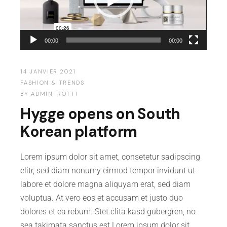
00:00
00:00
14 JANVIER 2021
FASHION & TRENDS
BY
ADMINTROTTI
Hygge opens on South
Korean platform
Lorem ipsum dolor sit amet, consetetur sadipscing
elitr, sed diam nonumy eirmod tempor invidunt ut
labore et dolore magna aliquyam erat, sed diam
voluptua. At vero eos et accusam et justo duo
dolores et ea rebum. Stet clita kasd gubergren, no
sea takimata sanctus est Lorem ipsum dolor sit