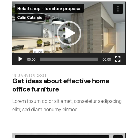
Lecteur
vidéo
00:00
00:00
18 JANVIER 2021
Get ideas about effective home
office furniture
Lorem ipsum dolor sit amet, consetetur sadipscing
elitr, sed diam nonumy eirmod
Lecteur