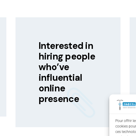
Interested in
hiring people
who’ve
influential
online
presence
Pour offrir l
cookies pour
ces technolo