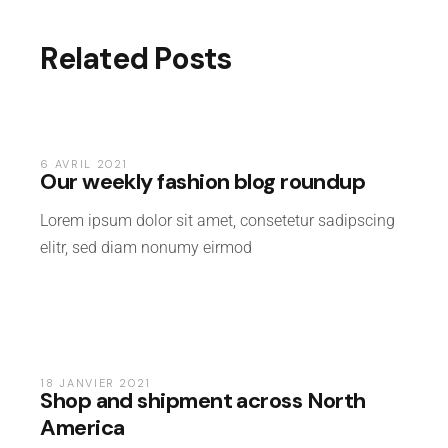
Related Posts
ACCESSORIES
6 AVRIL 2021
Our weekly fashion blog roundup
Lorem ipsum dolor sit amet, consetetur sadipscing
elitr, sed diam nonumy eirmod
FASHION
&
18 JANVIER 2021
Shop and shipment across North
TRENDS
America