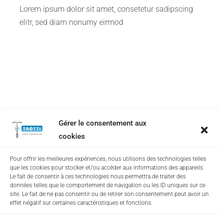
Lorem ipsum dolor sit amet, consetetur sadipscing
elitr, sed diam nonumy eirmod
Gérer le consentement aux
cookies
Pour offrir les meilleures expériences, nous utilisons des technologies telles
que les cookies pour stocker et/ou accéder aux informations des appareils.
20 JANVIER 2021
Expert advice on woodworking and
Le fait de consentir à ces technologies nous permettra de traiter des
données telles que le comportement de navigation ou les ID uniques sur ce
furniture making
site. Le fait de ne pas consentir ou de retirer son consentement peut avoir un
effet négatif sur certaines caractéristiques et fonctions.
Lorem ipsum dolor sit amet, consetetur sadipscing