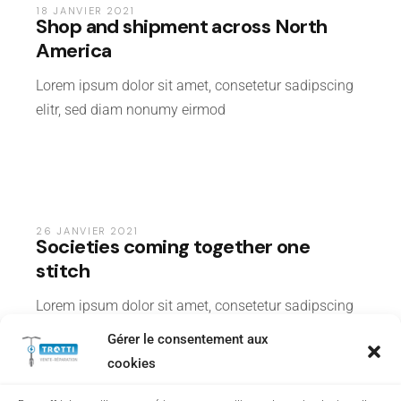
&
18 JANVIER 2021
Shop and shipment across North
TRENDS
America
Lorem ipsum dolor sit amet, consetetur sadipscing
elitr, sed diam nonumy eirmod
LIFESTYLE
26 JANVIER 2021
Societies coming together one
stitch
Lorem ipsum dolor sit amet, consetetur sadipscing
elitr, sed diam nonumy eirmod
Gérer le consentement aux
cookies